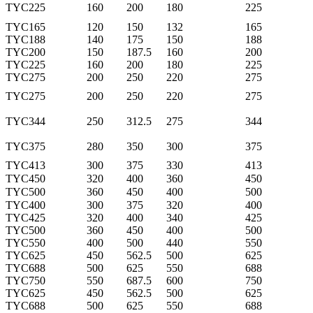
TYC225
160
200
180
225
TYC165
120
150
132
165
TYC188
140
175
150
188
TYC200
150
187.5
160
200
TYC225
160
200
180
225
TYC275
200
250
220
275
TYC275
200
250
220
275
TYC344
250
312.5
275
344
TYC375
280
350
300
375
TYC413
300
375
330
413
TYC450
320
400
360
450
TYC500
360
450
400
500
TYC400
300
375
320
400
TYC425
320
400
340
425
TYC500
360
450
400
500
TYC550
400
500
440
550
TYC625
450
562.5
500
625
TYC688
500
625
550
688
TYC750
550
687.5
600
750
TYC625
450
562.5
500
625
TYC688
500
625
550
688