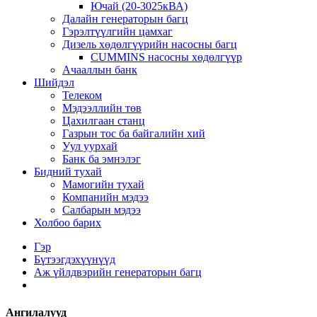
Ючай (20-3025кВА)
Далайн генераторын багц
Гэрэлтүүлгийн цамхаг
Дизель хөдөлгүүрийн насосны багц
CUMMINS насосны хөдөлгүүр
Ачааллын банк
Шийдэл
Телеком
Мэдээллийн төв
Цахилгаан станц
Газрын тос ба байгалийн хий
Уул уурхай
Банк ба эмнэлэг
Бидний тухай
Мамогийн тухай
Компанийн мэдээ
Салбарын мэдээ
Холбоо барих
Гэр
Бүтээгдэхүүнүүд
Аж үйлдвэрийн генераторын багц
Ангилалууд