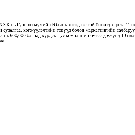
ХК нь Гуанши мужийн Юлинь хотод төвтэй бөгөөд харьяа 11 ох
ан судалгаа, хөгжүүлэлтийн төвүүд болон маркетингийн салбару
нь 600,000 багцад хүрдэг. Тус компанийн бүтээгдэхүүнд 10 плат
даг.