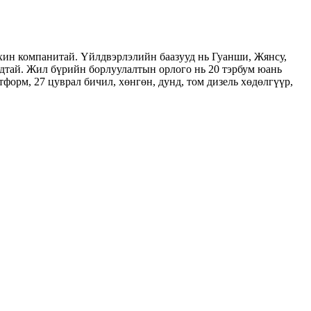
ин компанитай. Үйлдвэрлэлийн баазууд нь Гуанши, Жянсу,
удтай. Жил бүрийн борлуулалтын орлого нь 20 тэрбум юань
форм, 27 цуврал бичил, хөнгөн, дунд, том дизель хөдөлгүүр,