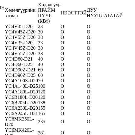
Хөдөлгүүр
ЙН
Хөдөлгүүрийн
ПРАЙМ
ДУУ
НЭЭЛТТЭЙ
загвар
ПҮҮР
НУУЦЛАГАТАЙ
(КВт)
YC4V35-D20
23
O
O
YC4V45Z-D20
30
O
O
YC4V55Z-D20
38
O
O
YC4V35-D20
23
O
O
YC4V45Z-D20
30
O
O
YC4V55Z-D20
38
O
O
YC4D60-D21
40
O
O
YC4D60-D25
40
O
O
YC4D90Z-D21
60
O
O
YC4D90Z-D25
60
O
O
YC4A100Z-D20
70
O
O
YC4A140L-D2
5
100
O
O
YC4A180L-D20
120
O
O
YC6B180L-D20
120
O
O
YC6B205L-D20
138
O
O
YC6A230L-D20
155
O
O
YC6A245L-D21
165
O
O
YC6MK350L-
235
O
O
D20
YC6MK420L-
281
O
O