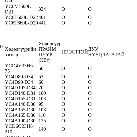
D20
YC6MJ
500
L-
334
O
O
D2
1
YC6T600L-D22
401
O
O
YC6T660L-D20
441
O
O
Хөдөлгүүр
ЙН
Хөдөлгүүрийн
ПРАЙМ
ДУУ
НЭЭЛТТЭЙ
загвар
ПҮҮР
НУУЦЛАГАТАЙ
(КВт)
YCD4V33H6-
50
O
O
75
YC4D80-D34
53
O
O
YC4D90-D34
60
O
O
YC4D105-D34
70
O
O
YC4D140-D31
100
O
O
YC4D155-D31
103
O
O
YC4A140-D30
95
O
O
YC4A155-D30
103
O
O
YC4A165-D30
110
O
O
YC4A190-D30
125
O
O
YCD6Q23H8-
140
O
O
210