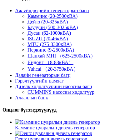
Аж үйлдвэрийн генераторын багц
Камминс (20-2500кВА)
Дейтз (20-825кВА)
Баудуин (500-3025кВА)
Дусан (62-1000кВА)
ISUZU (20-46кВА)
MTU (275-3300кВА)
Перкинс (9-2500кВА)
Шанхай MHI （625-2500кВА）
Яндонг （8-83кВА）
Yuhcai （20-3750кВА）
Далайн генераторын багц
Гэрэлтүүлгийн цамхаг
Дизель хөдөлгүүрийн насосны багц
CUMMINS насосны хөдөлгүүр
Ачааллын банк
Онцлог бүтээгдэхүүнүүд
Камминс цувралын дизель генератор
Deutz цувралын дизель генератор