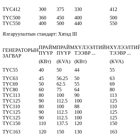
TYC412
300
375
330
412
TYC500
360
450
400
500
TYC550
400
500
440
550
Ялгаруулалтын стандарт: Хятад III
ПРАЙМ
ПРАЙМ
ХҮЛЭЭЛТИЙН
ХҮЛЭЭЛТИ
ГЕНЕРАТОРЫН
ПҮҮР
ПҮҮР
ТЭЭВР ...
ТЭЭВР ...
ЗАГВАР
(КВт)
(KVA)
(КВт)
(KVA)
TYC55
40
50
44
55
TYC63
45
56.25
50
63
TYC69
50
62.5
55
69
TYC80
60
75
64
80
TYC113
80
100
90
113
TYC125
90
112.5
100
125
TYC110
80
100
88
110
TYC125
90
112.5
100
125
TYC125
90
112.5
100
125
TYC150
110
137.5
120
150
TYC163
120
150
130
163