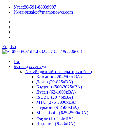
Утас:
86-591-88039997
И-мэйл:
sales@mamopower.com
English
Гэр
Бүтээгдэхүүнүүд
Аж үйлдвэрийн генераторын багц
Камминс (20-2500кВА)
Дейтз (20-825кВА)
Баудуин (500-3025кВА)
Дусан (62-1000кВА)
ISUZU (20-46кВА)
MTU (275-3300кВА)
Перкинс (9-2500кВА)
Mitsubishi （625-2500кВА）
Фауде (15-413кВА)
Яндонг （8-83кВА）