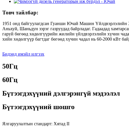
Товч тайлбар:
1951 онд байгуулагдсан Гуанши Ючай Машин Үйлдвэрлэлийн Х
Аньхуй, Шаньдун зэрэг газруудад байрладаг. Гадаадад хамтарс
гаруй бөгөөд хөдөлгүүрийн жилийн үйлдвэрлэлийн хүчин чадал 
хийн хөдөлгүүр багтдаг бөгөөд хүчин чадал нь 60-2000 кВт бай
Бидэнд имэйл илгээх
50Гц
60Гц
Бүтээгдэхүүний дэлгэрэнгүй мэдээлэл
Бүтээгдэхүүний шошго
Ялгаруулалтын стандарт: Хятад II