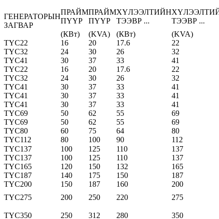
ПРАЙМ
ПРАЙМ
ХҮЛЭЭЛТИЙН
ХҮЛЭЭЛТИ
ГЕНЕРАТОРЫН
ПҮҮР
ПҮҮР
ТЭЭВР ...
ТЭЭВР ...
ЗАГВАР
(КВт)
(KVA)
(КВт)
(KVA)
TYC22
16
20
17.6
22
TYC32
24
30
26
32
TYC41
30
37
33
41
TYC22
16
20
17.6
22
TYC32
24
30
26
32
TYC41
30
37
33
41
TYC41
30
37
33
41
TYC41
30
37
33
41
TYC69
50
62
55
69
TYC69
50
62
55
69
TYC80
60
75
64
80
TYC112
80
100
90
112
TYC137
100
125
110
137
TYC137
100
125
110
137
TYC165
120
150
132
165
TYC187
140
175
150
187
TYC200
150
187
160
200
TYC275
200
250
220
275
TYC350
250
312
280
350