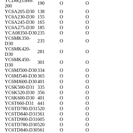
YCD6Q33H6-
190
O
O
260
YC6A205-D30
138
O
O
YC6A230-D30
155
O
O
YC6A245-D30
165
O
O
YC6A275-D30
185
O
O
YCA08350-D30
235
O
O
YC6MK350-
235
O
O
D30
YC6MK420-
281
O
O
D30
YC6MK450-
301
O
O
D30
Y
C6MJ500-D30
334
O
O
Y
C6MJ
540
-D30
365
O
O
Y
C6MJ
6
00-D30
401
O
O
YC6K500-D31
335
O
O
YC6K520-D30
356
O
O
YC6K600-D30
401
O
O
YC6T660-D31
441
O
O
YC6TD780-D31
520
O
O
YC6TD840-D31
561
O
O
YC6TD900-D31
605
O
O
YC6TD780-D30
520
O
O
YC6TD840-D3
0
561
O
O