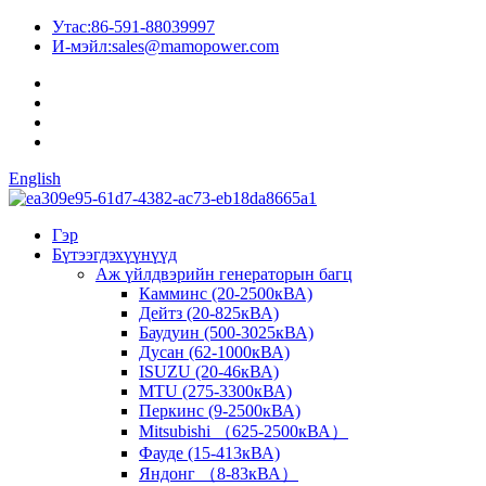
Утас:
86-591-88039997
И-мэйл:
sales@mamopower.com
English
Гэр
Бүтээгдэхүүнүүд
Аж үйлдвэрийн генераторын багц
Камминс (20-2500кВА)
Дейтз (20-825кВА)
Баудуин (500-3025кВА)
Дусан (62-1000кВА)
ISUZU (20-46кВА)
MTU (275-3300кВА)
Перкинс (9-2500кВА)
Mitsubishi （625-2500кВА）
Фауде (15-413кВА)
Яндонг （8-83кВА）