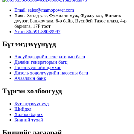
Email: sales@mamopower.com
Хаяг: Хятад улс, Фужиань муж, Фужоу хот, Жинань
дүүрэг, Банжоу зам, 6-р байр, Вусибей Тахое плаза, 4-р
барилга, 17F тоот
Утас: 86-591-88039997
Бүтээгдэхүүнүүд
Аж үйлдвэрийн генераторын багц
Далайн генераторын багц
Гэрэлтүүлгийн цамхаг
Дизель хөдөлгүүрийн насосны багц
Ачааллын банк
Түргэн холбоосууд
Бүтээгдэхүүнүүд
Шийдэл
Холбоо барих
Бидний тухай
Биднийг дагаарай