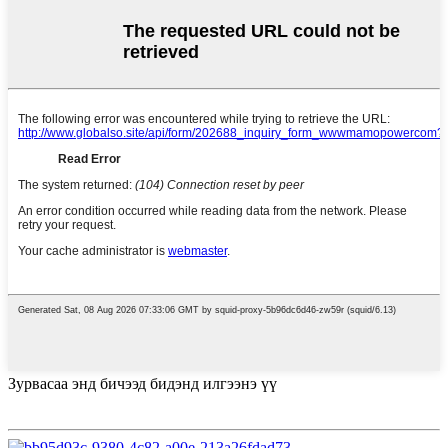
Зурвасаа энд бичээд бидэнд илгээнэ үү