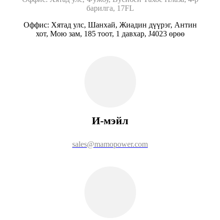
барилга, 17FL
Оффис: Хятад улс, Шанхай, Жиадин дүүрэг, Антин
хот, Мою зам, 185 тоот, 1 давхар, J4023 өрөө
И-мэйл
sales@mamopower.com