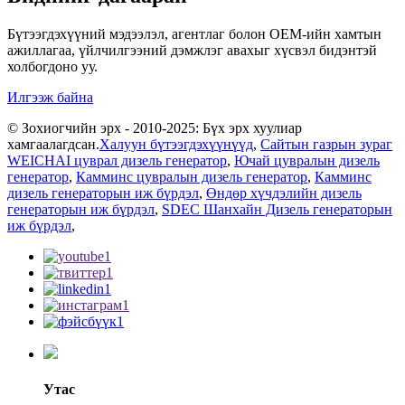
Бүтээгдэхүүний мэдээлэл, агентлаг болон OEM-ийн хамтын
ажиллагаа, үйлчилгээний дэмжлэг авахыг хүсвэл бидэнтэй
холбогдоно уу.
Илгээж байна
© Зохиогчийн эрх - 2010-2025: Бүх эрх хуулиар
хамгаалагдсан.
Халуун бүтээгдэхүүнүүд
,
Сайтын газрын зураг
WEICHAI цуврал дизель генератор
,
Ючай цувралын дизель
генератор
,
Камминс цувралын дизель генератор
,
Камминс
дизель генераторын иж бүрдэл
,
Өндөр хүчдэлийн дизель
генераторын иж бүрдэл
,
SDEC Шанхайн Дизель генераторын
иж бүрдэл
,
Утас