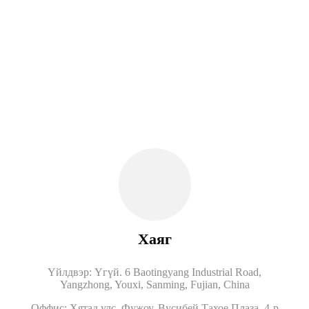
Хаяг
Үйлдвэр: Үгүй. 6 Baotingyang Industrial Road,
Yangzhong, Youxi, Sanming, Fujian, China
Оффис: Хятад улс, Фужоу, Вусибей Тахое Плаза, 4-р