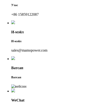
Утас
+86 15859122087
И-мэйл
И-мэйл
sales@mamopower.com
Ватсап
Ватсап
WeChat