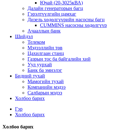
Ючай (20-3025кВА)
Далайн генераторын багц
Гэрэлтүүлгийн цамхаг
Дизель хөдөлгүүрийн насосны багц
CUMMINS насосны хөдөлгүүр
Ачааллын банк
Шийдэл
Телеком
Мэдээллийн төв
Цахилгаан станц
Газрын тос ба байгалийн хий
Уул уурхай
Банк ба эмнэлэг
Бидний тухай
Мамогийн тухай
Компанийн мэдээ
Салбарын мэдээ
Холбоо барих
Гэр
Холбоо барих
Холбоо барих