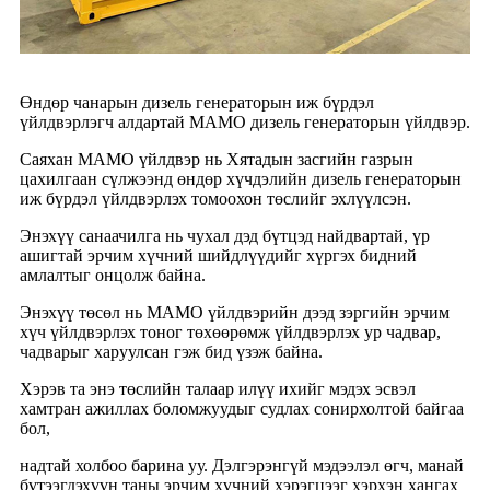
Өндөр чанарын дизель генераторын иж бүрдэл
үйлдвэрлэгч алдартай MAMO дизель генераторын үйлдвэр.
Саяхан MAMO үйлдвэр нь Хятадын засгийн газрын
цахилгаан сүлжээнд өндөр хүчдэлийн дизель генераторын
иж бүрдэл үйлдвэрлэх томоохон төслийг эхлүүлсэн.
Энэхүү санаачилга нь чухал дэд бүтцэд найдвартай, үр
ашигтай эрчим хүчний шийдлүүдийг хүргэх бидний
амлалтыг онцолж байна.
Энэхүү төсөл нь MAMO үйлдвэрийн дээд зэргийн эрчим
хүч үйлдвэрлэх тоног төхөөрөмж үйлдвэрлэх ур чадвар,
чадварыг харуулсан гэж бид үзэж байна.
Хэрэв та энэ төслийн талаар илүү ихийг мэдэх эсвэл
хамтран ажиллах боломжуудыг судлах сонирхолтой байгаа
бол,
надтай холбоо барина уу. Дэлгэрэнгүй мэдээлэл өгч, манай
бүтээгдэхүүн таны эрчим хүчний хэрэгцээг хэрхэн хангах