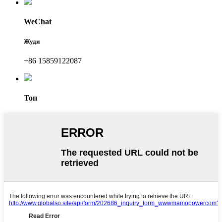
WeChat
Жуди
+86 15859122087
Топ