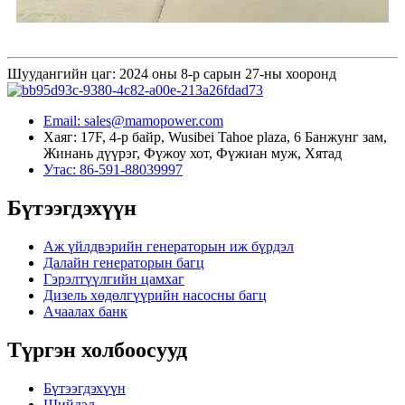
Шуудангийн цаг: 2024 оны 8-р сарын 27-ны хооронд
Email: sales@mamopower.com
Хаяг: 17F, 4-р байр, Wusibei Tahoe plaza, 6 Банжунг зам,
Жинань дүүрэг, Фүжоу хот, Фүжиан муж, Хятад
Утас: 86-591-88039997
Бүтээгдэхүүн
Аж үйлдвэрийн генераторын иж бүрдэл
Далайн генераторын багц
Гэрэлтүүлгийн цамхаг
Дизель хөдөлгүүрийн насосны багц
Ачаалах банк
Түргэн холбоосууд
Бүтээгдэхүүн
Шийдэл