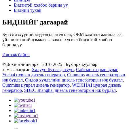
Бидэнтэй холбоо барина уу
Бидний тухай
БИДНИЙГ дагаарай
Бүтээгдэхүүний мэдээлэл, агентлаг, OEM хамтын ажиллагаа,
үйлчилгээний дэмжлэг авахыг хүсвэл бидэнтэй холбоо
барина уу.
Илгээж байна
© Зохиогчийн эрх - 2010-2025 : Бүх эрх хуулиар
хамгаалагдсан.
Халуун бүтээгдэхүүн
,
Сайтын газрын зураг
Yuchai цуврал дизель генератор
,
Cummins дизель генераторын
иж бүрдэл
,
Өндөр хүчдэлийн дизель генераторын иж бүрдэл
,
Cummins цуврал дизель генератор
,
WEICHAI цуврал дизель
генератор
,
SDEC shanghai дизель генераторын иж бүрдэл
,