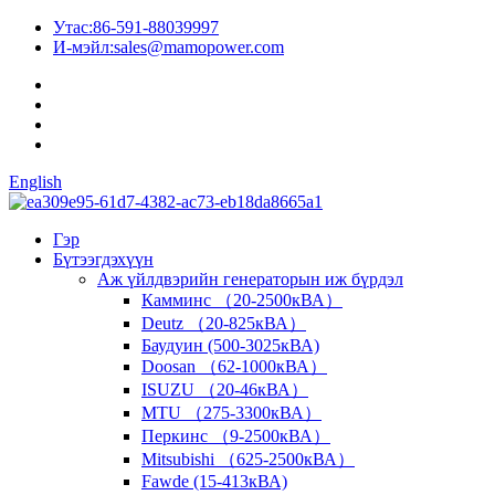
Утас:
86-591-88039997
И-мэйл:
sales@mamopower.com
English
Гэр
Бүтээгдэхүүн
Аж үйлдвэрийн генераторын иж бүрдэл
Камминс （20-2500кВА）
Deutz （20-825кВА）
Баудуин (500-3025кВА)
Doosan （62-1000кВА）
ISUZU （20-46кВА）
MTU （275-3300кВА）
Перкинс （9-2500кВА）
Mitsubishi （625-2500кВА）
Fawde (15-413кВА)