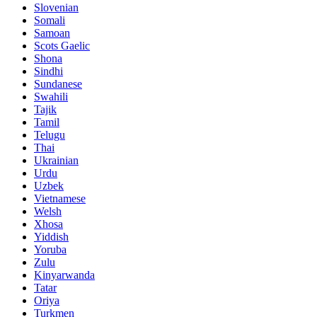
Slovenian
Somali
Samoan
Scots Gaelic
Shona
Sindhi
Sundanese
Swahili
Tajik
Tamil
Telugu
Thai
Ukrainian
Urdu
Uzbek
Vietnamese
Welsh
Xhosa
Yiddish
Yoruba
Zulu
Kinyarwanda
Tatar
Oriya
Turkmen