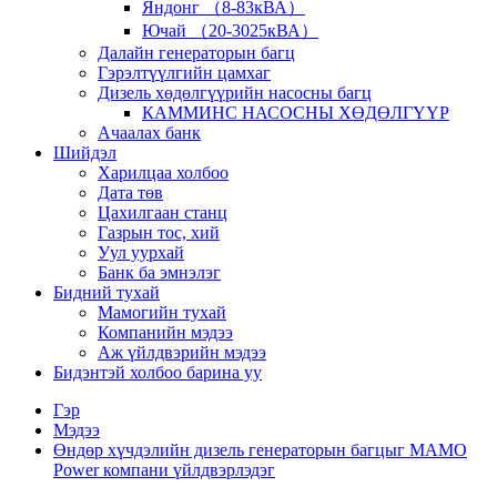
Яндонг （8-83кВА）
Ючай （20-3025кВА）
Далайн генераторын багц
Гэрэлтүүлгийн цамхаг
Дизель хөдөлгүүрийн насосны багц
КАММИНС НАСОСНЫ ХӨДӨЛГҮҮР
Ачаалах банк
Шийдэл
Харилцаа холбоо
Дата төв
Цахилгаан станц
Газрын тос, хий
Уул уурхай
Банк ба эмнэлэг
Бидний тухай
Мамогийн тухай
Компанийн мэдээ
Аж үйлдвэрийн мэдээ
Бидэнтэй холбоо барина уу
Гэр
Мэдээ
Өндөр хүчдэлийн дизель генераторын багцыг MAMO
Power компани үйлдвэрлэдэг