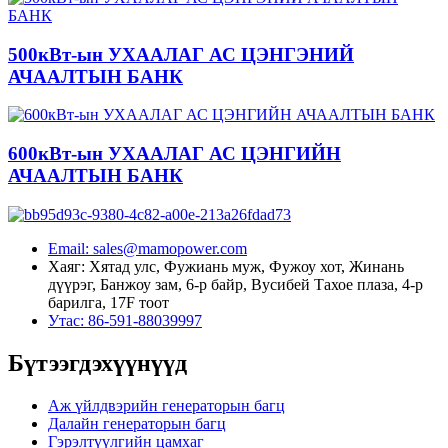
500кВт-ын УХААЛАГ АС ЦЭНГЭНИЙ
АЧААЛТЫН БАНК
600кВт-ын УХААЛАГ АС ЦЭНГИЙН
АЧААЛТЫН БАНК
Email: sales@mamopower.com
Хаяг: Хятад улс, Фужиань муж, Фужоу хот, Жинань
дүүрэг, Банжоу зам, 6-р байр, Вусибей Тахое плаза, 4-р
барилга, 17F тоот
Утас: 86-591-88039997
Бүтээгдэхүүнүүд
Аж үйлдвэрийн генераторын багц
Далайн генераторын багц
Гэрэлтүүлгийн цамхаг