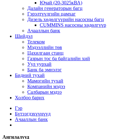
Ючай (20-3025кВА)
Далайн генераторын багц
Гэрэлтүүлгийн цамхаг
Дизель хөдөлгүүрийн насосны багц
CUMMINS насосны хөдөлгүүр
Ачааллын банк
Шийдэл
Телеком
Мэдээллийн төв
Цахилгаан станц
Газрын тос ба байгалийн хий
Уул уурхай
Банк ба эмнэлэг
Бидний тухай
Мамогийн тухай
Компанийн мэдээ
Салбарын мэдээ
Холбоо барих
Гэр
Бүтээгдэхүүнүүд
Ачааллын банк
Ангилалууд