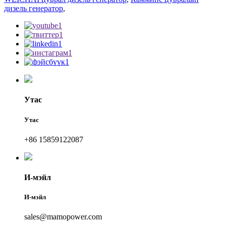
дизель генератор
,
Утас
Утас
+86 15859122087
И-мэйл
И-мэйл
sales@mamopower.com