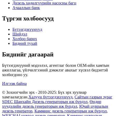
Дизель хөдөлгүүрийн насосны багц
Ачааллын банк
Түргэн холбоосууд
Бүтээгдэхүүнүүд
Шийдэл
Холбоо барих
Бидний тухай
Биднийг дагаарай
Бүтээгдэхүүний мэдээлэл, агентлаг болон OEM-ийн хамтын
ажиллагаа, үйлчилгээний дэмжлэг авахыг хүсвэл бидэнтэй
холбогдоно уу.
Илгээж байна
© Зохиогчийн эрх - 2010-2025: Бүх эрх хуулиар
хамгаалагдсан.
Халуун бүтээгдэхүүнүүд
,
Сайтын газрын зураг
SDEC Шанхайн Дизель генераторын иж бүрдэл
,
Өндөр
хүчдэлийн дизель генераторын иж бүрдэл
,
Ючай цувралын
дизель генератор
,
Камминс дизель генераторын иж бүрдэл
,
WEICHAI цуврал дизель генератор
,
Камминс цувралын