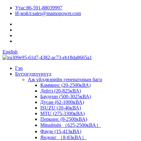
Утас:
86-591-88039997
И-мэйл:
sales@mamopower.com
English
Гэр
Бүтээгдэхүүнүүд
Аж үйлдвэрийн генераторын багц
Камминс (20-2500кВА)
Дейтз (20-825кВА)
Баудуин (500-3025кВА)
Дусан (62-1000кВА)
ISUZU (20-46кВА)
MTU (275-3300кВА)
Перкинс (9-2500кВА)
Mitsubishi （625-2500кВА）
Фауде (15-413кВА)
Яндонг （8-83кВА）