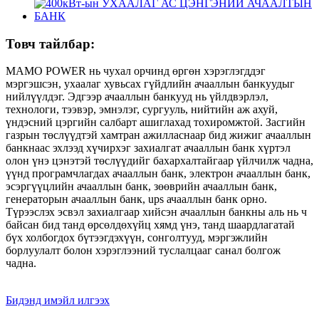
Товч тайлбар:
MAMO POWER нь чухал орчинд өргөн хэрэглэгддэг
мэргэшсэн, ухаалаг хувьсах гүйдлийн ачааллын банкуудыг
нийлүүлдэг. Эдгээр ачааллын банкууд нь үйлдвэрлэл,
технологи, тээвэр, эмнэлэг, сургууль, нийтийн аж ахуй,
үндэсний цэргийн салбарт ашиглахад тохиромжтой. Засгийн
газрын төслүүдтэй хамтран ажилласнаар бид жижиг ачааллын
банкнаас эхлээд хүчирхэг захиалгат ачааллын банк хүртэл
олон үнэ цэнэтэй төслүүдийг бахархалтайгаар үйлчилж чадна,
үүнд програмчлагдах ачааллын банк, электрон ачааллын банк,
эсэргүүцлийн ачааллын банк, зөөврийн ачааллын банк,
генераторын ачааллын банк, ups ачааллын банк орно.
Түрээслэх эсвэл захиалгаар хийсэн ачааллын банкны аль нь ч
байсан бид танд өрсөлдөхүйц хямд үнэ, танд шаардлагатай
бүх холбогдох бүтээгдэхүүн, сонголтууд, мэргэжлийн
борлуулалт болон хэрэглээний туслалцааг санал болгож
чадна.
Бидэнд имэйл илгээх