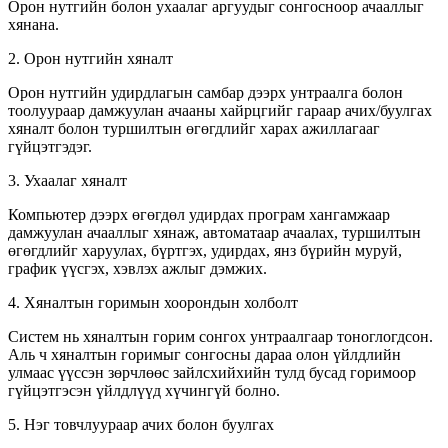
Орон нутгийн болон ухаалаг аргуудыг сонгосноор ачааллыг
хянана.
2. Орон нутгийн хяналт
Орон нутгийн удирдлагын самбар дээрх унтраалга болон
тоолуураар дамжуулан ачааны хайрцгийг гараар ачих/буулгах
хяналт болон туршилтын өгөгдлийг харах ажиллагааг
гүйцэтгэдэг.
3. Ухаалаг хяналт
Компьютер дээрх өгөгдөл удирдах програм хангамжаар
дамжуулан ачааллыг хянаж, автоматаар ачаалах, туршилтын
өгөгдлийг харуулах, бүртгэх, удирдах, янз бүрийн муруй,
график үүсгэх, хэвлэх ажлыг дэмжих.
4. Хяналтын горимын хоорондын холболт
Систем нь хяналтын горим сонгох унтраалгаар тоноглогдсон.
Аль ч хяналтын горимыг сонгосны дараа олон үйлдлийн
улмаас үүссэн зөрчлөөс зайлсхийхийн тулд бусад горимоор
гүйцэтгэсэн үйлдлүүд хүчингүй болно.
5. Нэг товчлуураар ачих болон буулгах