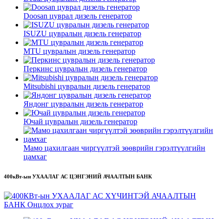
Doosan цуврал дизель генератор
ISUZU цувралын дизель генератор
MTU цувралын дизель генератор
Перкинс цувралын дизель генератор
Mitsubishi цувралын дизель генератор
Яндонг цувралын дизель генератор
Ючай цувралын дизель генератор
Мамо цахилгаан чиргүүлтэй зөөврийн гэрэлтүүлгийн
цамхаг
400кВт-ын УХААЛАГ АС ЦЭНГЭНИЙ АЧААЛТЫН БАНК