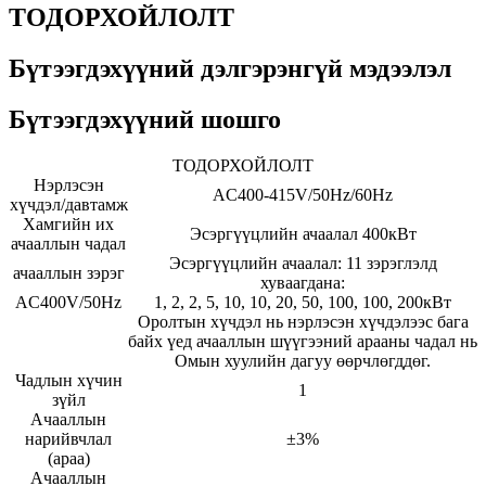
ТОДОРХОЙЛОЛТ
Бүтээгдэхүүний дэлгэрэнгүй мэдээлэл
Бүтээгдэхүүний шошго
ТОДОРХОЙЛОЛТ
Нэрлэсэн
AC400-415V/50Hz/60Hz
хүчдэл/давтамж
Хамгийн их
Эсэргүүцлийн ачаалал 400кВт
ачааллын чадал
Эсэргүүцлийн ачаалал: 11 зэрэглэлд
ачааллын зэрэг
хуваагдана:
AC400V/50Hz
1, 2, 2, 5, 10, 10, 20, 50, 100, 100, 200кВт
Оролтын хүчдэл нь нэрлэсэн хүчдэлээс бага
байх үед ачааллын шүүгээний арааны чадал нь
Омын хуулийн дагуу өөрчлөгддөг.
Чадлын хүчин
1
зүйл
Ачааллын
нарийвчлал
±3%
(араа)
Ачааллын