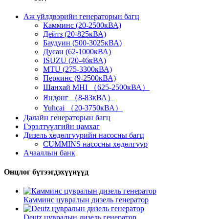
Аж үйлдвэрийн генераторын багц
Камминс (20-2500кВА)
Дейтз (20-825кВА)
Баудуин (500-3025кВА)
Дусан (62-1000кВА)
ISUZU (20-46кВА)
MTU (275-3300кВА)
Перкинс (9-2500кВА)
Шанхай MHI （625-2500кВА）
Яндонг （8-83кВА）
Yuhcai （20-3750кВА）
Далайн генераторын багц
Гэрэлтүүлгийн цамхаг
Дизель хөдөлгүүрийн насосны багц
CUMMINS насосны хөдөлгүүр
Ачааллын банк
Онцлог бүтээгдэхүүнүүд
Камминс цувралын дизель генератор
Deutz цувралын дизель генератор