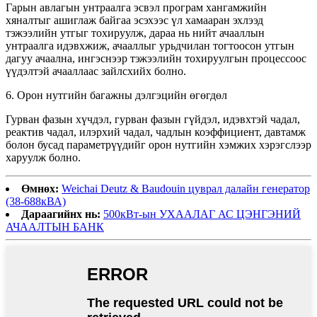
Гарын авлагын унтраалга эсвэл програм хангамжийн
хяналтыг ашиглаж байгаа эсэхээс үл хамааран эхлээд
тэжээлийн утгыг тохируулж, дараа нь нийт ачааллын
унтраалга идэвхжиж, ачааллыг урьдчилан тогтоосон утгын
дагуу ачаална, ингэснээр тэжээлийн тохируулгын процессоос
үүдэлтэй ачааллаас зайлсхийх болно.
6. Орон нутгийн багажны дэлгэцийн өгөгдөл
Гурван фазын хүчдэл, гурван фазын гүйдэл, идэвхтэй чадал,
реактив чадал, илэрхий чадал, чадлын коэффициент, давтамж
болон бусад параметрүүдийг орон нутгийн хэмжих хэрэгслээр
харуулж болно.
Өмнөх:
Weichai Deutz & Baudouin цуврал далайн генератор
(38-688кВА)
Дараагийнх нь:
500кВт-ын УХААЛАГ АС ЦЭНГЭНИЙ
АЧААЛТЫН БАНК