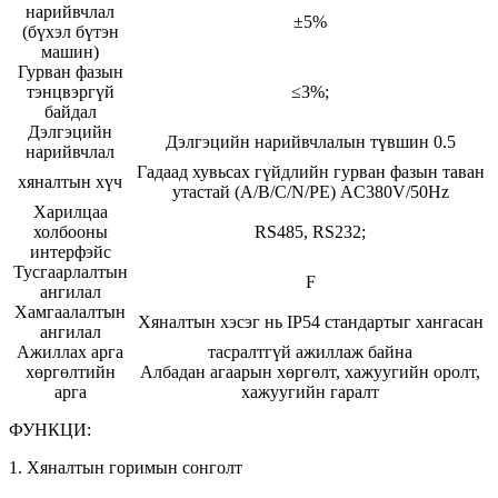
нарийвчлал
±5%
(бүхэл бүтэн
машин)
Гурван фазын
тэнцвэргүй
≤3%;
байдал
Дэлгэцийн
Дэлгэцийн нарийвчлалын түвшин 0.5
нарийвчлал
Гадаад хувьсах гүйдлийн гурван фазын таван
хяналтын хүч
утастай (A/B/C/N/PE) AC380V/50Hz
Харилцаа
холбооны
RS485, RS232;
интерфэйс
Тусгаарлалтын
F
ангилал
Хамгаалалтын
Хяналтын хэсэг нь IP54 стандартыг хангасан
ангилал
Ажиллах арга
тасралтгүй ажиллаж байна
хөргөлтийн
Албадан агаарын хөргөлт, хажуугийн оролт,
арга
хажуугийн гаралт
ФУНКЦИ:
1. Хяналтын горимын сонголт